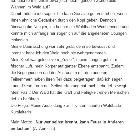
Ich dachte mir: Stellt etwa jetzt noch irgendein Scherzbold
Wannen im Wald auf?
Damit möchte ich sagen: Ich kann Sie also gut verstehen, wenn
Ihnen ähnliche Gedanken durch den Kopf gehen. Dennoch
überwog die Neugier, ich buchte ein Waldbaden-Wochenende und
konnte mich anfangs nur zögerlich auf die angeleiteten Übungen
einlassen.
Meine Überraschung war sehr groß, denn so bewusst und
intensiv habe ich den Wald noch nie wahrgenommen.
Mein Kopf war geleert vom „Zuviel“, meine Lungen gefüllt mit
frischer Luft, mein Körper auf ganzer Ebene entspannt. Zudem
die Begegnungen und der Austausch mit den anderen
Teilnehmern haben ihren Teil dazu beigetragen, daß ich sagen
kann: Diese Form der Selbsterfahrung hat mich sehr tief bewegt.
Mein Fazit: Der Wald hat die Kraft und Fähigkeit einen Menschen
tief zu berühren.
Die Folge: Meine Ausbildung zur IHK- zertifizierten Waldbade-
Kursleiterin
Mein Motto:
„
Nur wer selbst brennt, kann Feuer in Anderen
entfachen“
(A. Aurelius)